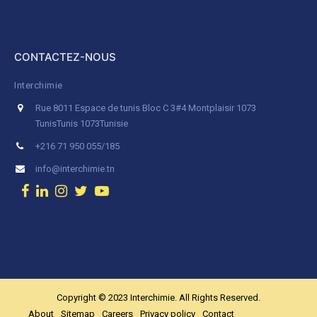
CONTACTEZ-NOUS
Interchimie
Rue 8011 Espace de tunis Bloc C 3#4 Montplaisir 1073
Tunis
Tunis 1073
Tunisie
+216 71 950 055/185
info@interchimie.tn
Copyright © 2023 Interchimie. All Rights Reserved.
About
Sitemap
Careers
Privacy policy
Contact