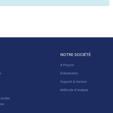
NOTRE SOCIÉTÉ
A Propos
e
Evénements
Support & Service
Méthode d'analyse
o-ondes
gne