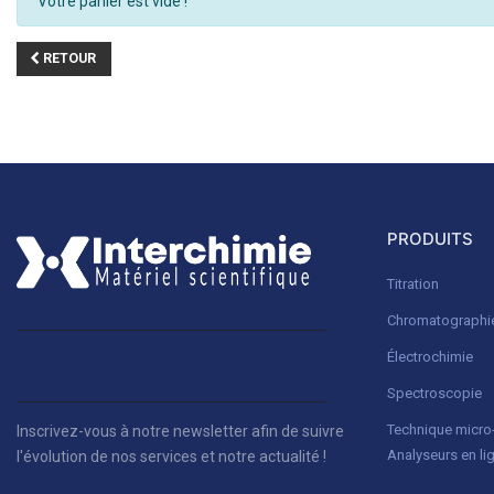
Votre panier est vide !
RETOUR
PRODUITS
Titration
Chromatographi
Électrochimie
Spectroscopie
Technique micr
Inscrivez-vous à notre newsletter afin de suivre
Analyseurs en li
l'évolution de nos services et notre actualité !