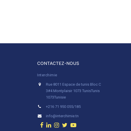
CONTACTEZ-NOUS
Interchimie
Rue 8011 Espace de tunis Bloc C
3#4 Montplaisir 1073 Tunis
Tunis
1073
Tunisie
+216 71 950 055/185
info@interchimie.tn