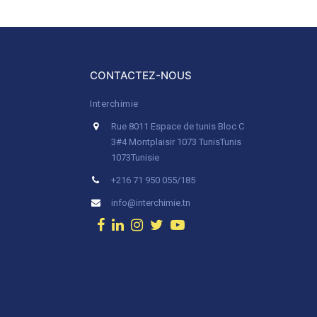
CONTACTEZ-NOUS
Interchimie
Rue 8011 Espace de tunis Bloc C
3#4 Montplaisir 1073 Tunis
Tunis
1073
Tunisie
+216 71 950 055/185
info@interchimie.tn