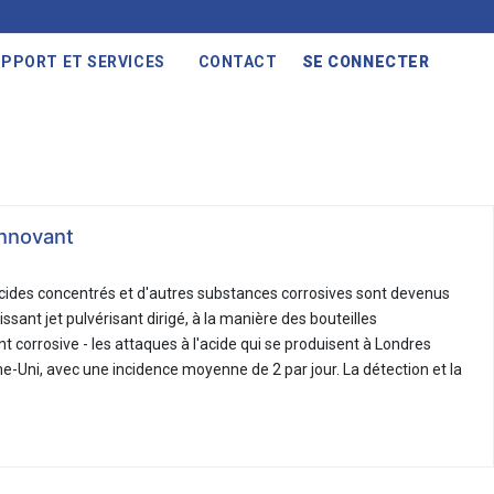
PPORT ET SERVICES
CONTACT
SE CONNECTER
innovant
acides concentrés et d'autres substances corrosives sont devenus
ssant jet pulvérisant dirigé, à la manière des bouteilles
t corrosive - les attaques à l'acide qui se produisent à Londres
me-Uni, avec une incidence moyenne de 2 par jour. La détection et la