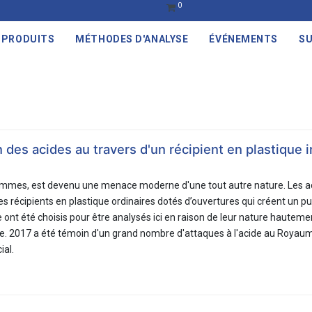
0
PRODUITS
MÉTHODES D'ANALYSE
ÉVÉNEMENTS
SU
on des acides au travers d'un récipient en plastique 
s femmes, est devenu une menace moderne d'une tout autre nature. Les 
s récipients en plastique ordinaires dotés d’ouvertures qui créent un pui
ont été choisis pour être analysés ici en raison de leur nature hautemen
ique. 2017 a été témoin d'un grand nombre d'attaques à l'acide au Royau
ial.