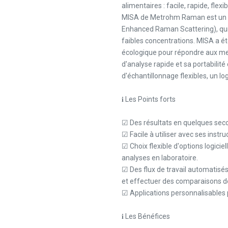
alimentaires : facile, rapide, flexi
MISA de Metrohm Raman est un in
Enhanced Raman Scattering), qui p
faibles concentrations. MISA a é
écologique pour répondre aux men
d'analyse rapide et sa portabili
d'échantillonnage flexibles, un lo
𝐢 Les Points forts
☑ Des résultats en quelques se
☑ Facile à utiliser avec ses instr
☑ Choix flexible d'options logiciel
analyses en laboratoire.
☑ Des flux de travail automatisés
et effectuer des comparaisons de
☑ Applications personnalisables 
𝐢 Les Bénéfices