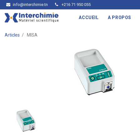
info@interchimie.tn
+216 71 950 055
ACCUEIL
A PROPOS
Articles
MISA