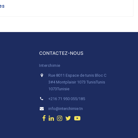
es
CONTACTEZ-NOUS
Interchimie
Rue 8011 Espace de tunis Bloc C
3#4 Montplaisir 1073 Tunis
Tunis
1073
Tunisie
+216 71 950 055/185
info@interchimie.tn