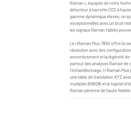
Raman », équipée de notre technol
détecteur à barrette CCD à haute
gamme dynamique élevée, ce sp
exceptionnelles avec un bruit réd
les signaux Raman faibles peuve
Le i-Raman Plus 785S offre la c
résolution avec des configuratio
encombrement et la légèreté de s
partout des analyses Raman de qua
l'échantillonnage, l'i-Raman Plus
une table de translation XYZ avec
multiples BWIQ® et le logiciel d'
Raman pérenne de haute fidelité p