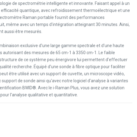
ogie de spectrométrie intelligente et innovante. Faisant appel à un
 efficacité quantique, avec refroidissement thermoélectrique et une
ectromètre Raman portable fournit des performances
uit, même avec un temps d'intégration atteignant 30 minutes. Ainsi,
nt aussi être mesurés.
ombinaison exclusive d'une large gamme spectrale et d'une haute
ns autorisant des mesures de 65 cm-1 à 3350 cm-1. Le faible
tructure de ce système peu énergivore lui permettent d'effectuer
lité recherche. Équipé d'une sonde à fibre optique pour faciliter
 peut être utilisé avec un support de cuvette, un microscope vidéo,
 support de sonde ainsi qu'avec notre logiciel d'analyse à variantes
identification BWID®. Avec le i-Raman Plus, vous avez une solution
our l'analyse qualitative et quantitative.