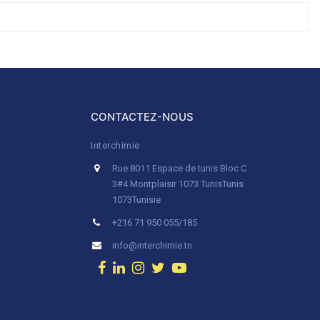
CONTACTEZ-NOUS
Interchimie
Rue 8011 Espace de tunis Bloc C
3#4 Montplaisir 1073 Tunis
Tunis
1073
Tunisie
+216 71 950 055/185
info@interchimie.tn