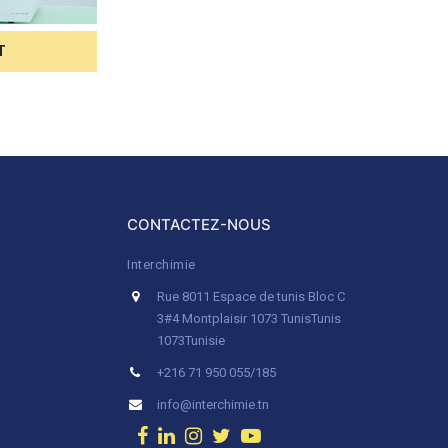
T
CONTACTEZ-NOUS
Interchimie
Rue 8011 Espace de tunis Bloc C
3#4 Montplaisir 1073 Tunis
Tunis
1073
Tunisie
+216 71 950 055/185
info@interchimie.tn