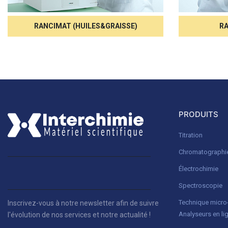
RANCIMAT (HUILES&GRAISSE)
RA
PRODUITS
Titration
Chromatographi
Électrochimie
Spectroscopie
Technique micr
Inscrivez-vous à notre newsletter afin de suivre
Analyseurs en li
l'évolution de nos services et notre actualité !