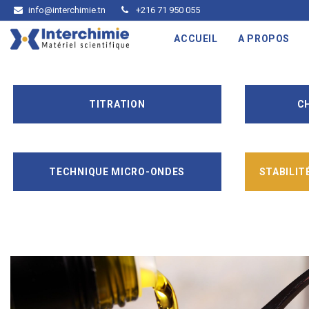
info@interchimie.tn
+216 71 950 055
ACCUEIL
A PROPOS
TITRATION
C
TECHNIQUE MICRO-ONDES
STABILIT