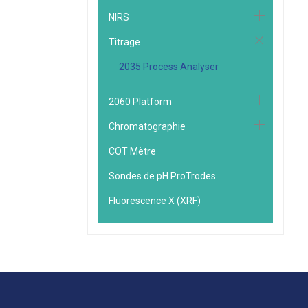
NIRS
Titrage
2035 Process Analyser
2060 Platform
Chromatographie
COT Mètre
Sondes de pH ProTrodes
Fluorescence X (XRF)