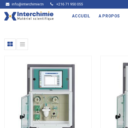
info@interchimie.tn
+216 71 950 055
ACCUEIL
A PROPOS