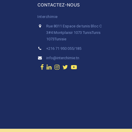
CONTACTEZ-NOUS
Interchimie
Rue 8011 Espace de tunis Bloc C
3#4 Montplaisir 1073 Tunis
Tunis
1073
Tunisie
+216 71 950 055/185
info@interchimie.tn