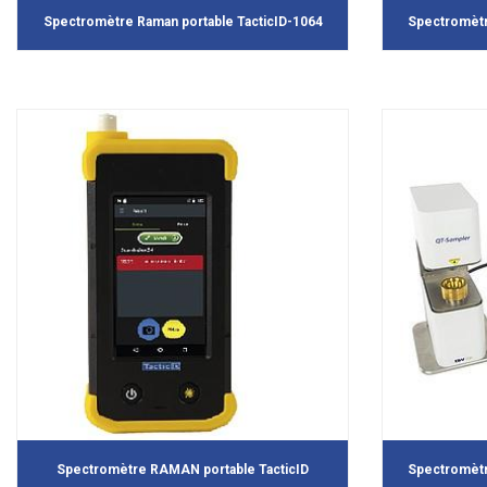
Spectromètre Raman portable TacticID-1064
Spectromètr
Spectromètre RAMAN portable TacticID
Spectromèt