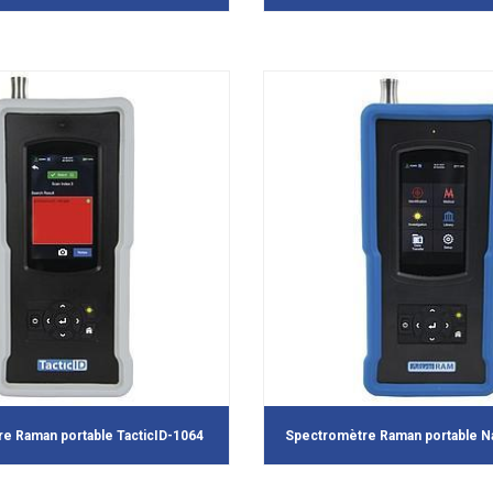
e Raman portable TacticID-1064
Spectromètre Raman portable 