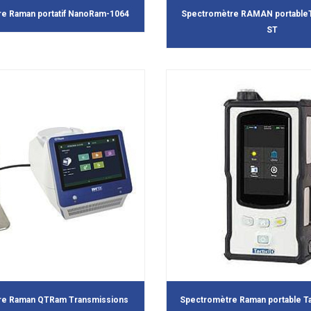
e Raman portatif NanoRam-1064
Spectromètre RAMAN portableT
ST
re Raman QTRam Transmissions
Spectromètre Raman portable Ta