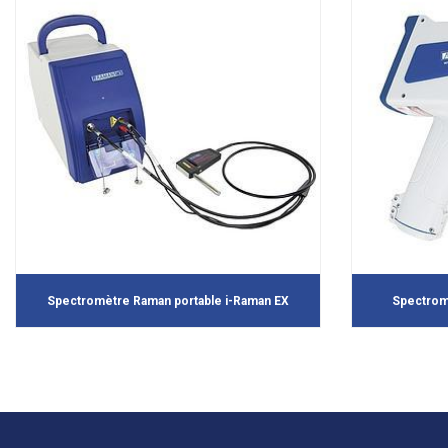
Spectromètre Raman portable i-Raman EX
Spectrom