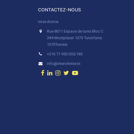
CONTACTEZ-NOUS
Interchimie
Rue 8011 Espace de tunis Bloc C
3#4 Montplaisir 1073 Tunis
Tunis
1073
Tunisie
+216 71 950 055/185
info@interchimie.tn