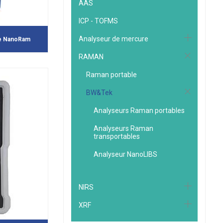
AAS
ICP - TOFMS
Analyseur de mercure
le NanoRam
RAMAN
Raman portable
BW&Tek
Analyseurs Raman portables
Analyseurs Raman
transportables
Analyseur NanoLIBS
NIRS
XRF