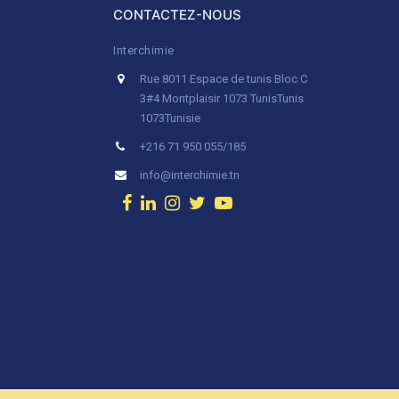
CONTACTEZ-NOUS
Interchimie
Rue 8011 Espace de tunis Bloc C
3#4 Montplaisir 1073 Tunis
Tunis
1073
Tunisie
+216 71 950 055/185
info@interchimie.tn