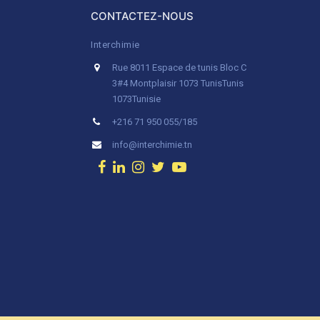
CONTACTEZ-NOUS
Interchimie
Rue 8011 Espace de tunis Bloc C
3#4 Montplaisir 1073 Tunis
Tunis
1073
Tunisie
+216 71 950 055/185
info@interchimie.tn