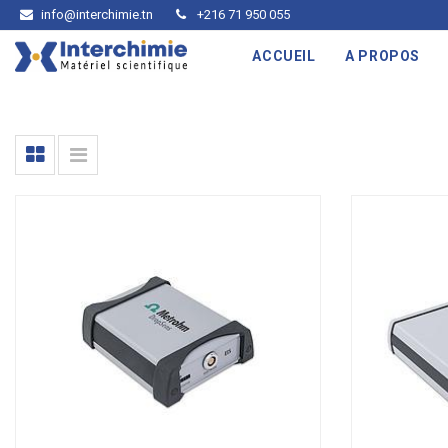
info@interchimie.tn
+216 71 950 055
ACCUEIL
A PROPOS