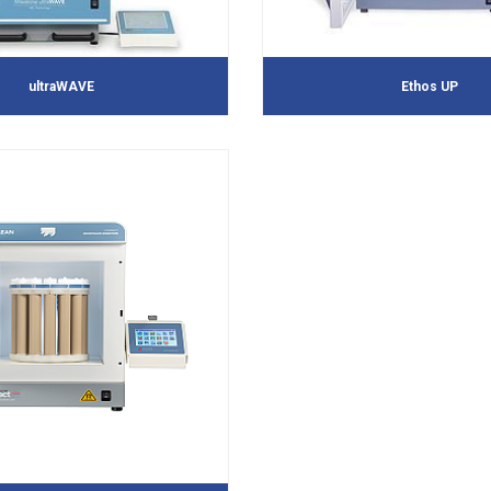
ultraWAVE
Ethos UP