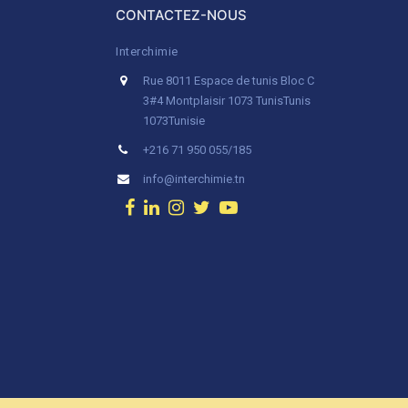
CONTACTEZ-NOUS
Interchimie
Rue 8011 Espace de tunis Bloc C
3#4 Montplaisir 1073 Tunis
Tunis
1073
Tunisie
+216 71 950 055/185
info@interchimie.tn