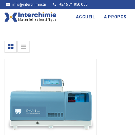
info@interchimie.tn
+216 71 950 055
ACCUEIL
A PROPOS