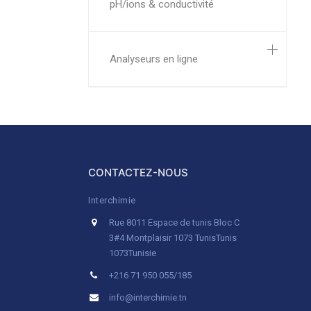
pH/ions & conductivité
Analyseurs en ligne
CONTACTEZ-NOUS
Interchimie
Rue 8011 Espace de tunis Bloc C
3#4 Montplaisir 1073 Tunis
Tunis
1073
Tunisie
+216 71 950 055/185
info@interchimie.tn