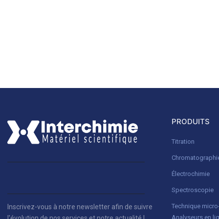
PRODUITS
Titration
Chromatographi
Électrochimie
Spectroscopie
Technique micr
Inscrivez-vous à notre newsletter afin de suivre
Analyseurs en li
l'évolution de nos services et notre actualité !