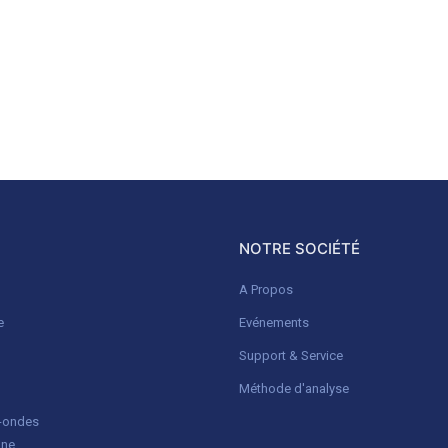
NOTRE SOCIÉTÉ
A Propos
e
Evénements
Support & Service
Méthode d'analyse
o-ondes
gne