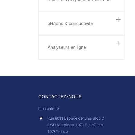
pH/ions & conductivité
Analyseurs en ligne
CONTACTEZ-NOUS
Interchimie
Rue 8011 Espace de tunis Bloc C
3#4 Montplaisir 1073 Tunis
Tunis
1073
Tunisie