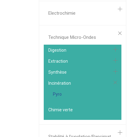
Electrochimie
Technique Micro-Ondes
Digestion
Extraction
Synthèse
Incinération
Pyro
Chimie verte
Stabilité à l’oxydation/Rancimat