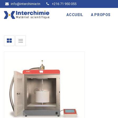
info@interchimie.tn
+216 71 950 055
ACCUEIL
A PROPOS