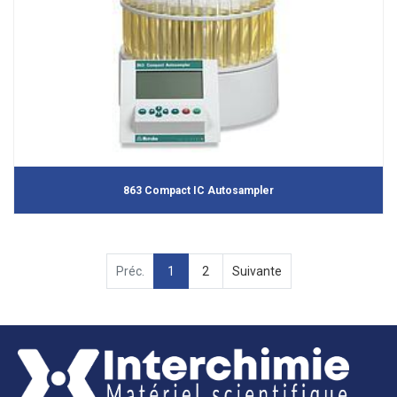
863 Compact IC Autosampler
Préc.
1
2
Suivante