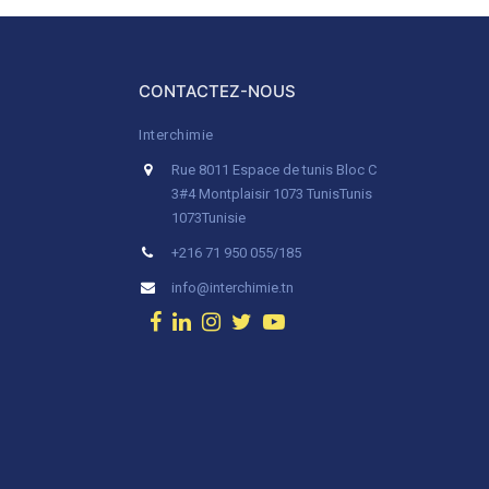
CONTACTEZ-NOUS
Interchimie
Rue 8011 Espace de tunis Bloc C
3#4 Montplaisir 1073 Tunis
Tunis
1073
Tunisie
+216 71 950 055/185
info@interchimie.tn